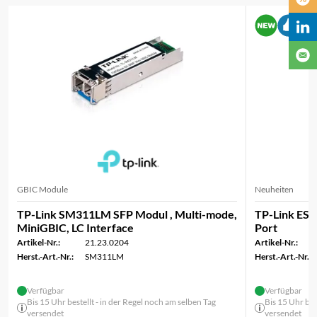
GBIC Module
Neuheiten
TP-Link SM311LM SFP Modul , Multi-mode,
TP-Link ES
MiniGBIC, LC Interface
Port
Artikel-Nr.:
21.23.0204
Artikel-Nr.:
Herst.-Art.-Nr.:
SM311LM
Herst.-Art.-Nr.:
Verfügbar
Verfügbar
Bis 15 Uhr bestellt - in der Regel noch am selben Tag
Bis 15 Uhr bes
versendet
versendet