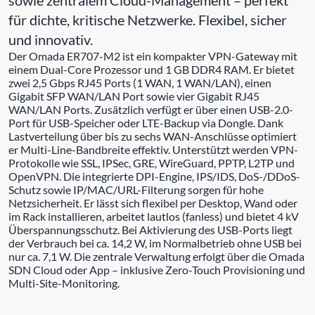
sowie zentralem Cloud-Management – perfekt
für dichte, kritische Netzwerke. Flexibel, sicher
und innovativ.
Der Omada ER707-M2 ist ein kompakter VPN-Gateway mit
einem Dual-Core Prozessor und 1 GB DDR4 RAM. Er bietet
zwei 2,5 Gbps RJ45 Ports (1 WAN, 1 WAN/LAN), einen
Gigabit SFP WAN/LAN Port sowie vier Gigabit RJ45
WAN/LAN Ports. Zusätzlich verfügt er über einen USB-2.0-
Port für USB-Speicher oder LTE-Backup via Dongle. Dank
Lastverteilung über bis zu sechs WAN-Anschlüsse optimiert
er Multi-Line-Bandbreite effektiv. Unterstützt werden VPN-
Protokolle wie SSL, IPSec, GRE, WireGuard, PPTP, L2TP und
OpenVPN. Die integrierte DPI-Engine, IPS/IDS, DoS-/DDoS-
Schutz sowie IP/MAC/URL-Filterung sorgen für hohe
Netzsicherheit. Er lässt sich flexibel per Desktop, Wand oder
im Rack installieren, arbeitet lautlos (fanless) und bietet 4 kV
Überspannungsschutz. Bei Aktivierung des USB-Ports liegt
der Verbrauch bei ca. 14,2 W, im Normalbetrieb ohne USB bei
nur ca. 7,1 W. Die zentrale Verwaltung erfolgt über die Omada
SDN Cloud oder App – inklusive Zero-Touch Provisioning und
Multi-Site-Monitoring.