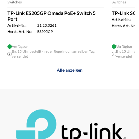
Switches
Switches
TP-Link ES205GP Omada PoE+ Switch 5
TP-Link SG
Port
Artikel-Nr.:
Artikel-Nr.:
21.23.0261
Herst.-Art.-Nr.:
Herst.-Art.-Nr.:
ES205GP
Verfügbar
Verfügbar
Bis 15 Uhr bestellt - in der Regel noch am selben Tag
Bis 15 Uhr bes
versendet
versendet
Alle anzeigen