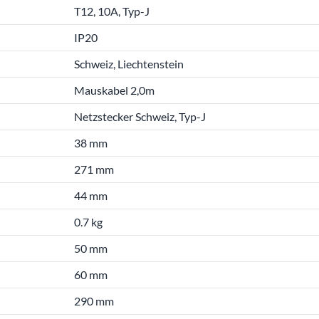
T12, 10A, Typ-J
IP20
Schweiz, Liechtenstein
Mauskabel 2,0m
Netzstecker Schweiz, Typ-J
38 mm
271 mm
44 mm
0.7 kg
50 mm
60 mm
290 mm