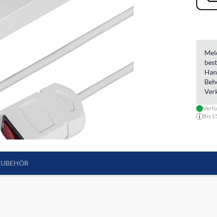
Meld
best
Han
Beh
Ver
Verf
Bis 1
ZUBEHÖR