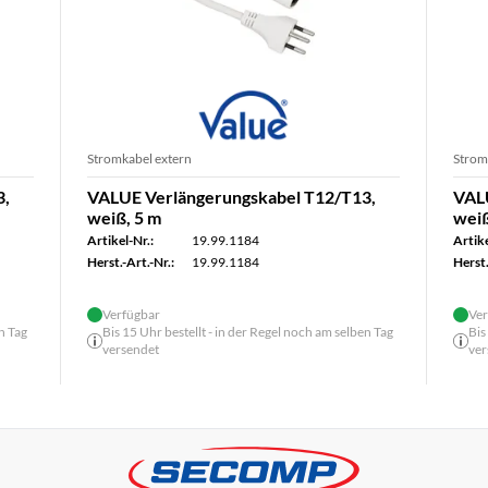
Stromkabel extern
Strom
3,
VALUE Verlängerungskabel T12/T13,
VAL
weiß, 5 m
weiß
Artikel-Nr.:
19.99.1184
Artike
Herst.-Art.-Nr.:
19.99.1184
Herst.
Verfügbar
Ver
n Tag
Bis 15 Uhr bestellt - in der Regel noch am selben Tag
Bis
versendet
ver