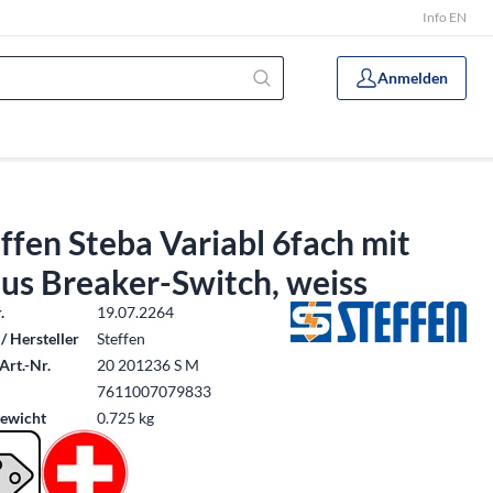
Info EN
Anmelden
ffen Steba Variabl 6fach mit
us Breaker-Switch, weiss
.
19.07.2264
/ Hersteller
Steffen
Art.-Nr.
20 201236 S M
7611007079833
ewicht
0.725 kg