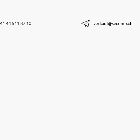
41 44 511 87 10
verkauf@secomp.ch