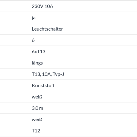
230V 10A
ja
Leuchtschalter
6
6xT13
längs
T13, 10A, Typ-J
Kunststoff
weiß
3,0 m
weiß
T12