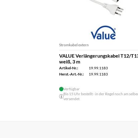
Stromkabel extern
VALUE Verlängerungskabel T12/T1
weiß, 3 m
Artikel-Nr.:
19.99.1183
Herst.-Art.-Nr.:
19.99.1183
Verfügbar
Bis 15 Uhr bestellt - in der Regel noch am selbe
versendet