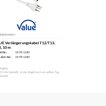
kabel extern
UE Verlängerungskabel T12/T13,
, 10 m
l-Nr.:
19.99.1185
-Art.-Nr.:
19.99.1185
fügbar
 15 Uhr bestellt - in der Regel noch am selben Tag
sendet