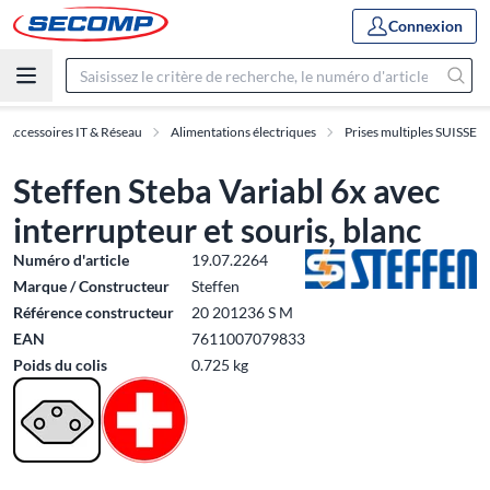
Connexion
Accessoires IT & Réseau
Alimentations électriques
Prises multiples SUISSE
Steffen Steba Variabl 6x avec
interrupteur et souris, blanc
Numéro d'article
19.07.2264
Marque / Constructeur
Steffen
Référence constructeur
20 201236 S M
EAN
7611007079833
Poids du colis
0.725 kg