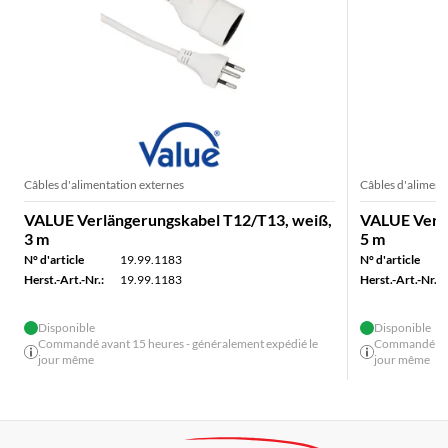
Câbles d'alimentation externes
Câbles d'aliment
VALUE Verlängerungskabel T12/T13, weiß,
VALUE Verlä
3 m
5 m
N° d'article
19.99.1183
N° d'article
Herst.-Art.-Nr.:
19.99.1183
Herst.-Art.-Nr.:
Disponible
Disponible
Commandé avant 15 heures - généralement expédié le
Commandé avan
jour même
jour même