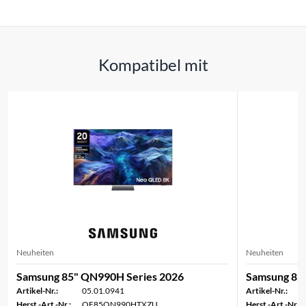
Kompatibel mit
Neuheiten
Neuheiten
Samsung 85" QN990H Series 2026
Samsung 85"
Artikel-Nr.:
05.01.0941
Artikel-Nr.:
Herst.-Art.-Nr.:
QE85QN990HTXZU
Herst.-Art.-Nr.: