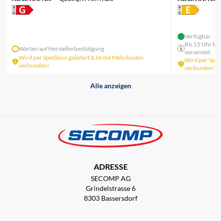
Verfügbar
Bis 15 Uhr bes
Warten auf Herstellerbestätigung
versendet
Wird per Spedition geliefert & ist mit Mehrkosten
Wird per Spedi
verbunden!
verbunden!
Alle anzeigen
ADRESSE
SECOMP AG
Grindelstrasse 6
8303 Bassersdorf