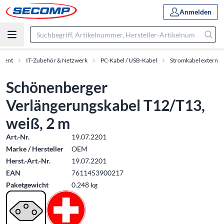
Anmelden
iment
IT-Zubehör & Netzwerk
PC-Kabel / USB-Kabel
Stromkabel extern
Schönenberger
Verlängerungskabel T12/T13,
weiß, 2 m
Art.-Nr.
19.07.2201
Marke / Hersteller
OEM
Herst.-Art.-Nr.
19.07.2201
EAN
7611453900217
Paketgewicht
0.248 kg