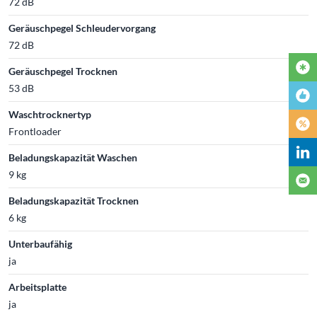
72 dB
Geräuschpegel Schleudervorgang
72 dB
Geräuschpegel Trocknen
53 dB
Waschtrocknertyp
Frontloader
Beladungskapazität Waschen
9 kg
Beladungskapazität Trocknen
6 kg
Unterbaufähig
ja
Arbeitsplatte
ja