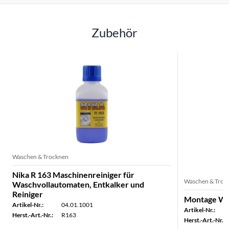
Zubehör
Waschen & Trocknen
Nika R 163 Maschinenreiniger für
Waschen & Troc
Waschvollautomaten, Entkalker und
Reiniger
Montage Was
Artikel-Nr.:
04.01.1001
Artikel-Nr.:
Herst.-Art.-Nr.:
R163
Herst.-Art.-Nr.: