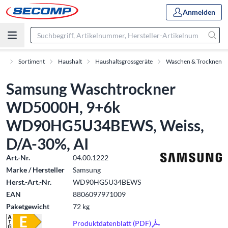
Anmelden
rt
Sortiment
Haushalt
Haushaltsgrossgeräte
Waschen & Trocknen
Samsung Waschtrockner
WD5000H, 9+6k
WD90HG5U34BEWS, Weiss,
D/A-30%, AI
Art.-Nr.
04.00.1222
Marke / Hersteller
Samsung
Herst.-Art.-Nr.
WD90HG5U34BEWS
EAN
8806097971009
Paketgewicht
72 kg
Produktdatenblatt (PDF)