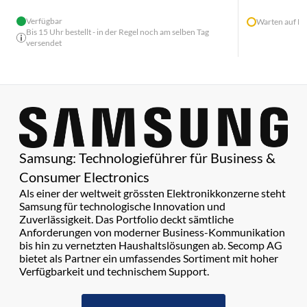
Verfügbar
Warten auf He
Bis 15 Uhr bestellt - in der Regel noch am selben Tag
versendet
Samsung: Technologieführer für Business &
Consumer Electronics
Als einer der weltweit grössten Elektronikkonzerne steht
Samsung für technologische Innovation und
Zuverlässigkeit. Das Portfolio deckt sämtliche
Anforderungen von moderner Business-Kommunikation
bis hin zu vernetzten Haushaltslösungen ab. Secomp AG
bietet als Partner ein umfassendes Sortiment mit hoher
Verfügbarkeit und technischem Support.