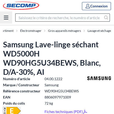
Connexion
ssortiment
Électroménager
Gros appareils ménagers
Lavage et séchage
Samsung Lave-linge séchant
WD5000H
WD90HG5U34BEWS, Blanc,
D/A-30%, AI
Numéro d'article
04.00.1222
Marque / Constructeur
Samsung
Référence constructeur
WD90HG5U34BEWS
EAN
8806097971009
Poids du colis
72 kg
Fiches techniques (PDF)