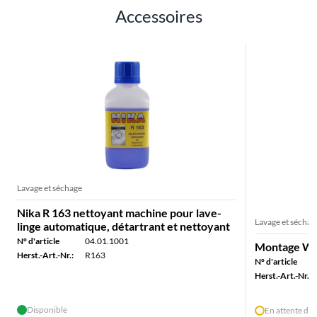
Accessoires
Lavage et séchage
Nika R 163 nettoyant machine pour lave-
Lavage et séchag
linge automatique, détartrant et nettoyant
N° d'article
04.01.1001
Montage Was
Herst.-Art.-Nr.:
R163
N° d'article
Herst.-Art.-Nr.:
Disponible
En attente de 