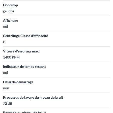
Doorstop
gauche
Affichage
oui
Centrifuge Classe d'efficacité
B
Vitesse d'essorage max.
1400 RPM
Indicateur de temps restant
oui
Délai de démarrage
non
Processus de lavage du niveau de bruit
72 dB
Rotation du niveau de bruit