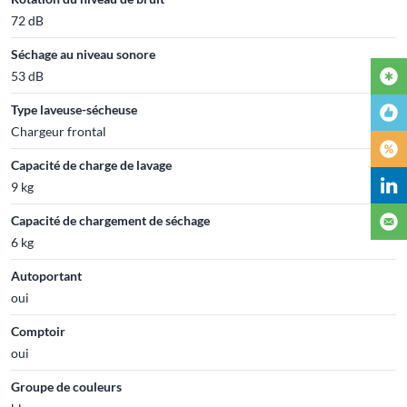
72 dB
Séchage au niveau sonore
53 dB
Type laveuse-sécheuse
Chargeur frontal
Capacité de charge de lavage
9 kg
Capacité de chargement de séchage
6 kg
Autoportant
oui
Comptoir
oui
Groupe de couleurs