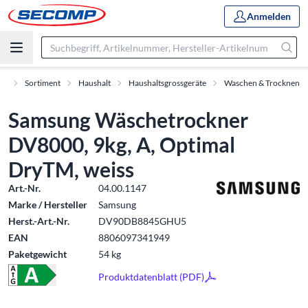
Anmelden
rt
Sortiment
Haushalt
Haushaltsgrossgeräte
Waschen & Trocknen
Samsung Wäschetrockner
DV8000, 9kg, A, Optimal
DryTM, weiss
Art.-Nr.
04.00.1147
Marke / Hersteller
Samsung
Herst.-Art.-Nr.
DV90DB8845GHU5
EAN
8806097341949
Paketgewicht
54 kg
Produktdatenblatt (PDF)