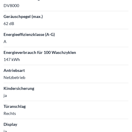
DV8000
Geräuschpegel (max.)
62 dB
Energieeffizienzklasse (A-G)
A
Energieverbrauch für 100 Waschzyklen
147 kWh
Antriebsart
Netzbetrieb
Kindersicherung
ja
Türanschlag
Rechts
Display
ja