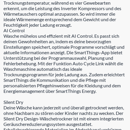
Trocknungstemperatur, während es vier Gewebearten
erkennt, um die Leistung des Inverter Kompressors und des
Wärmetauschers optimal anzupassen. So wird immer die
ideale Wärmemenge entsprechend dem Gewicht und der
Feuchtigkeit jeder Ladung erzeugt.
AI Control
Wasche mühelos und effizient mit AI Control. Es passt sich
deinen Gewohnheiten an, indem es deine bevorzugten
Einstellungen speichert, optimale Programme vorschlägt und
aktuelle Informationen anzeigt. Die SmartThings-App bietet
Unterstützung bei der Programmauswahl, Planung und
Fehlerbehebung. Mit der Funktion Auto Cycle Link wählt die
Waschmaschine automatisch das ideale
Trocknungsprogramm für jede Ladung aus. Zudem erleichtert
SmartThings die Kommunikation und die Pflege mit
personalisierten Pflegehinweisen für die Kleidung und dem
Energiemanagement über SmartThings Energy.
Silent Dry
Deine Wäsche kann jederzeit und überall getrocknet werden,
ohne Nachbarn zu stören oder Kinder nachts zu wecken. Der
Silent Dry Design-Wäschetrockner ist mit einem integrierten
Geräuschereduzierungssystem ausgestattet.
Schallabsorbierende Materialien im Abdeckkanal verkürzen