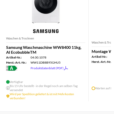
Waschen & Trocknen
Waschen & Troc
Samsung Waschmaschine WW8400 11kg,
Montage Was
AI EcobubbleTM
Artikel-Nr.:
Artikel-Nr.:
04.00.1078
Herst.-Art.-Nr.:
Herst.-Art.-Nr.:
WW11DB8B95GHU5
Produktdatenblatt (PDF)
Verfügbar
Bis 15 Uhr bestellt - in der Regel noch am selben Tag
Warten auf He
versendet
Wird per Spedition geliefert & ist mit Mehrkosten
verbunden!