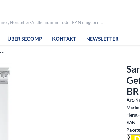
ÜBER SECOMP
KONTAKT
NEWSLETTER
eren
Sa
Ge
BR
Art.-Nr
Marke 
Herst.-
EAN
Paketg