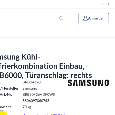
Info EN
Anmelden
msung Kühl-
frierkombination Einbau,
B6000, Türanschlag: rechts
.
04.00.4620
/ Hersteller
Samsung
Art.-Nr.
BRB80F26ADF0WS
8806097060758
ewicht
70 kg