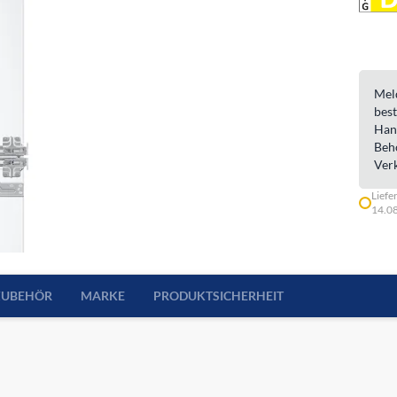
Meld
best
Han
Beh
Ver
Liefe
14.0
ZUBEHÖR
MARKE
PRODUKTSICHERHEIT