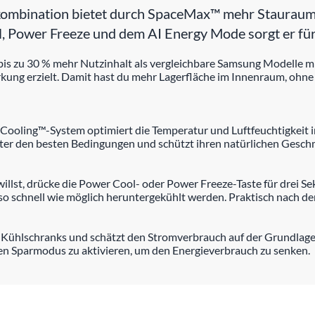
ination bietet durch SpaceMax™ mehr Stauraum b
l, Power Freeze und dem AI Energy Mode sorgt er für
is zu 30 % mehr Nutzinhalt als vergleichbare Samsung Modelle m
ng erzielt. Damit hast du mehr Lagerfläche im Innenraum, ohne d
in Cooling™-System optimiert die Temperatur und Luftfeuchtigkeit
ter den besten Bedingungen und schützt ihren natürlichen Geschm
illst, drücke die Power Cool- oder Power Freeze-Taste für drei S
e so schnell wie möglich heruntergekühlt werden. Praktisch nach
 Kühlschranks und schätzt den Stromverbrauch auf der Grundlag
 den Sparmodus zu aktivieren, um den Energieverbrauch zu senken.