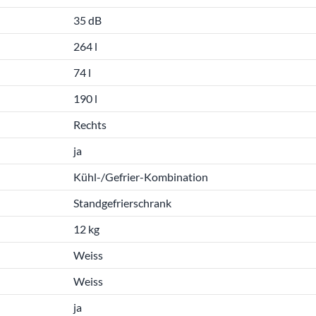
35 dB
264 l
74 l
190 l
Rechts
ja
Kühl-/Gefrier-Kombination
Standgefrierschrank
12 kg
Weiss
Weiss
ja