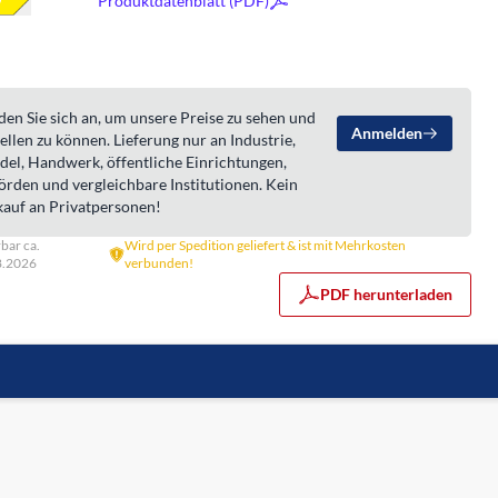
Produktdatenblatt (PDF)
en Sie sich an, um unsere Preise zu sehen und
Anmelden
ellen zu können. Lieferung nur an Industrie,
del, Handwerk, öffentliche Einrichtungen,
örden und vergleichbare Institutionen. Kein
kauf an Privatpersonen!
rbar ca.
Wird per Spedition geliefert & ist mit Mehrkosten
8.2026
verbunden!
PDF herunterladen