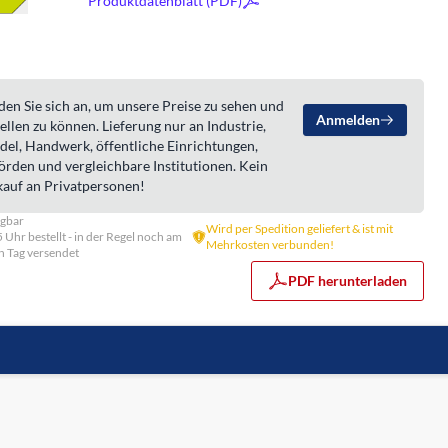
Produktdatenblatt (PDF)
en Sie sich an, um unsere Preise zu sehen und
Anmelden
ellen zu können. Lieferung nur an Industrie,
del, Handwerk, öffentliche Einrichtungen,
örden und vergleichbare Institutionen. Kein
kauf an Privatpersonen!
ügbar
Wird per Spedition geliefert & ist mit
5 Uhr bestellt - in der Regel noch am
Mehrkosten verbunden!
n Tag versendet
PDF herunterladen