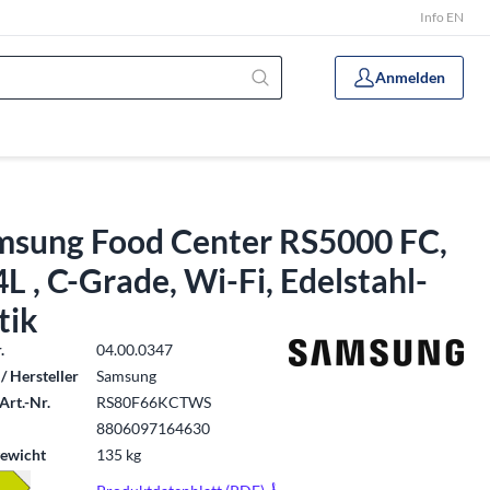
Info EN
Anmelden
msung Food Center RS5000 FC,
L , C-Grade, Wi-Fi, Edelstahl-
tik
.
04.00.0347
/ Hersteller
Samsung
Art.-Nr.
RS80F66KCTWS
8806097164630
ewicht
135 kg