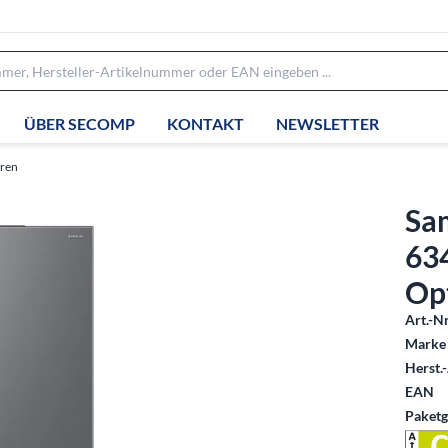
ÜBER SECOMP
KONTAKT
NEWSLETTER
eren
Sa
634
Op
Art.-Nr
Marke 
Herst.-
EAN
Paketg