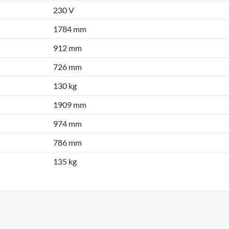
230 V
1784 mm
912 mm
726 mm
130 kg
1909 mm
974 mm
786 mm
135 kg