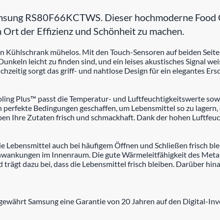
Samsung RS80F66KCTWS. Dieser hochmoderne Food Cen
 Ort der Effizienz und Schönheit zu machen.
n Kühlschrank mühelos. Mit den Touch-Sensoren auf beiden Seiten
Dunkeln leicht zu finden sind, und ein leises akustisches Signal wei
ichzeitig sorgt das griff- und nahtlose Design für ein elegantes Ers
oling Plus™ passt die Temperatur- und Luftfeuchtigkeitswerte sowo
perfekte Bedingungen geschaffen, um Lebensmittel so zu lagern, d
en Ihre Zutaten frisch und schmackhaft. Dank der hohen Luftfeuc
ie Lebensmittel auch bei häufigem Öffnen und Schließen frisch ble
hwankungen im Innenraum. Die gute Wärmeleitfähigkeit des Metall
d trägt dazu bei, dass die Lebensmittel frisch bleiben. Darüber 
ewährt Samsung eine Garantie von 20 Jahren auf den Digital-Inve