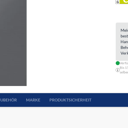
Meld
best
Han
Beh
Ver
Verf
Bis 1
selbe
ZUBEHÖR
MARKE
PRODUKTSICHERHEIT