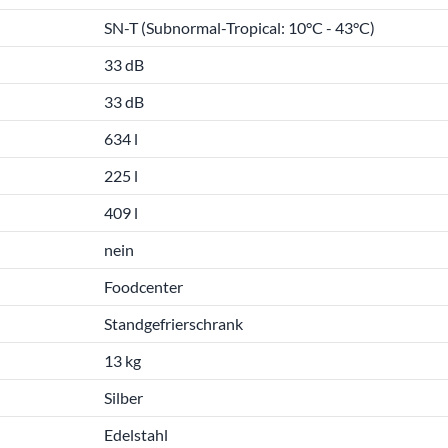
SN-T (Subnormal-Tropical: 10°C - 43°C)
33 dB
33 dB
634 l
225 l
409 l
nein
Foodcenter
Standgefrierschrank
13 kg
Silber
Edelstahl