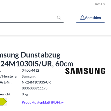
Info EN
Anmelden
msung Dunstabzug
24M1030IS/UR, 60cm
.
04.00.4412
/ Hersteller
Samsung
Art.-Nr.
NK24M1030IS/UR
8806088911175
ewicht
8 kg
Produktdatenblatt (PDF)