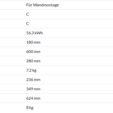
Für Wandmontage
C
C
56.3 kWh
180 mm
600 mm
280 mm
7.2 kg
236 mm
349 mm
624 mm
8 kg