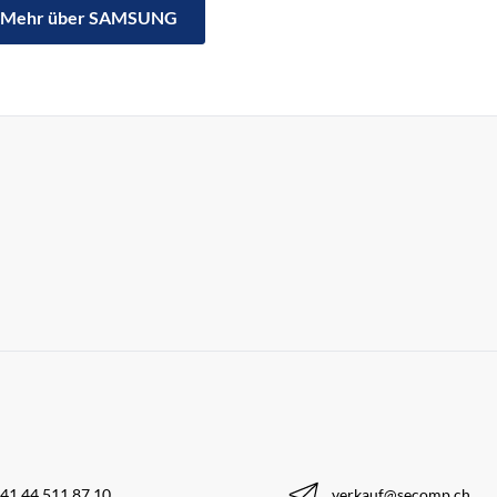
Mehr über SAMSUNG
41 44 511 87 10
verkauf@secomp.ch