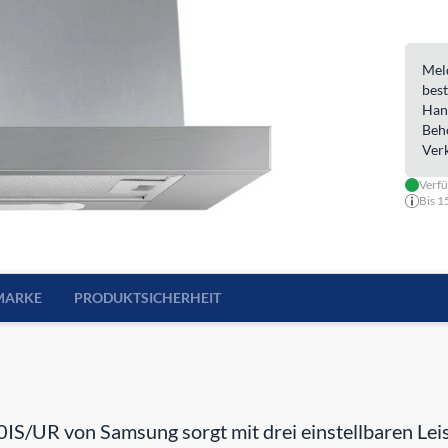
Meld
best
Han
Beh
Ver
Verf
Bis 1
MARKE
PRODUKTSICHERHEIT
R von Samsung sorgt mit drei einstellbaren Leist