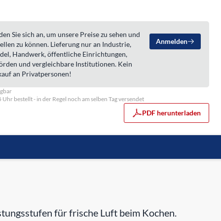
en Sie sich an, um unsere Preise zu sehen und
Anmelden
ellen zu können. Lieferung nur an Industrie,
del, Handwerk, öffentliche Einrichtungen,
örden und vergleichbare Institutionen. Kein
kauf an Privatpersonen!
ügbar
5 Uhr bestellt - in der Regel noch am selben Tag versendet
PDF herunterladen
ungsstufen für frische Luft beim Kochen.