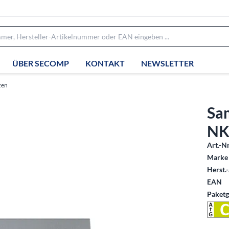
ÜBER SECOMP
KONTAKT
NEWSLETTER
zen
Sa
NK
Art.-Nr
Marke 
Herst.-
EAN
Paketg