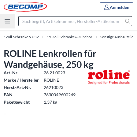
Anmelden
19-Zoll-Schränke & USV
19-Zoll-Schränke & Zubehör
Sonstige Ausbauteile
ROLINE Lenkrollen für
Wandgehäuse, 250 kg
Art.-Nr.
26.21.0023
Marke / Hersteller
ROLINE
Herst.-Art.-Nr.
26210023
EAN
7630049600249
Paketgewicht
1.37 kg