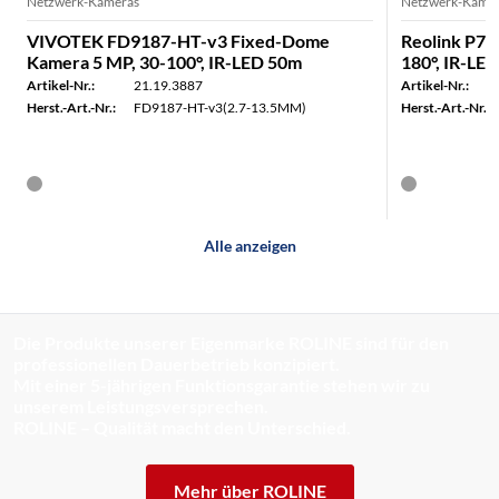
Netzwerk-Kameras
Netzwerk-Kame
VIVOTEK FD9187-HT-v3 Fixed-Dome
Reolink P73
Kamera 5 MP, 30-100°, IR-LED 50m
180°, IR-LE
Artikel-Nr.:
21.19.3887
Artikel-Nr.:
Herst.-Art.-Nr.:
FD9187-HT-v3(2.7-13.5MM)
Herst.-Art.-Nr.:
Alle anzeigen
Die Produkte unserer Eigenmarke ROLINE sind für den
professionellen Dauerbetrieb konzipiert.
Mit einer 5-jährigen Funktionsgarantie stehen wir zu
unserem Leistungsversprechen.
ROLINE – Qualität macht den Unterschied.
Mehr über ROLINE