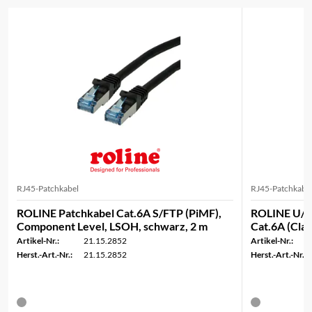
RJ45-Patchkabel
RJ45-Patchkabe
ROLINE Patchkabel Cat.6A S/FTP (PiMF),
ROLINE U/F
Component Level, LSOH, schwarz, 2 m
Cat.6A (Clas
Artikel-Nr.:
21.15.2852
Artikel-Nr.:
Herst.-Art.-Nr.:
21.15.2852
Herst.-Art.-Nr.: