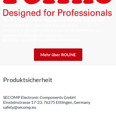
Die Produkte unserer Eigenmarke ROLINE sind für den
professionellen Dauerbetrieb konzipiert.
Mit einer 5-jährigen Funktionsgarantie stehen wir zu
unserem Leistungsversprechen.
ROLINE – Qualität macht den Unterschied.
Mehr über ROLINE
Produktsicherheit
SECOMP Electronic Components GmbH
Einsteinstrasse 17-23, 76275 Ettlingen, Germany
safety@secomp.eu