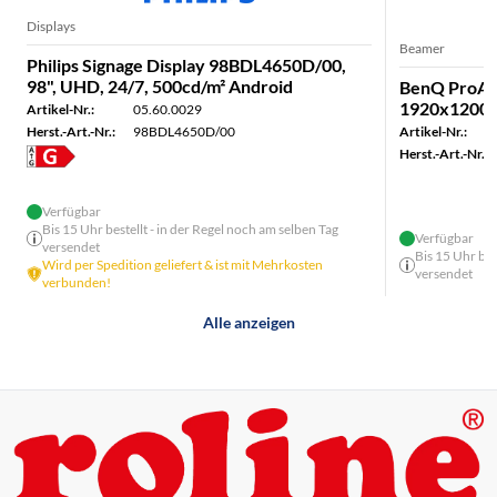
Displays
Beamer
Philips Signage Display 98BDL4650D/00,
98", UHD, 24/7, 500cd/m² Android
BenQ ProAV-
1920x1200
Artikel-Nr.:
05.60.0029
Artikel-Nr.:
Herst.-Art.-Nr.:
98BDL4650D/00
Herst.-Art.-Nr.:
Verfügbar
Bis 15 Uhr bestellt - in der Regel noch am selben Tag
Verfügbar
versendet
Bis 15 Uhr bes
Wird per Spedition geliefert & ist mit Mehrkosten
versendet
verbunden!
Alle anzeigen