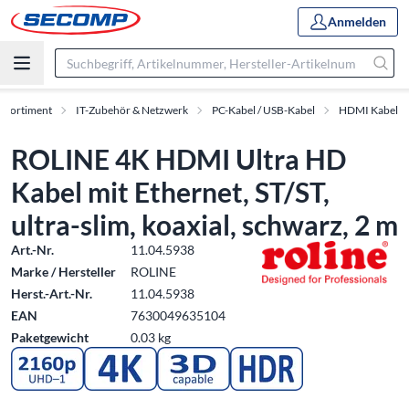
Anmelden
Sortiment
IT-Zubehör & Netzwerk
PC-Kabel / USB-Kabel
HDMI Kabel
ROLINE 4K HDMI Ultra HD
Kabel mit Ethernet, ST/ST,
ultra-slim, koaxial, schwarz, 2 m
Art.-Nr.
11.04.5938
Marke / Hersteller
ROLINE
Herst.-Art.-Nr.
11.04.5938
EAN
7630049635104
Paketgewicht
0.03 kg