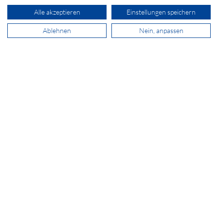
Alle akzeptieren
Einstellungen speichern
+41 44 511 87 10
Ablehnen
Nein, anpassen
verkauf@secomp.ch
Newsletter abonnieren