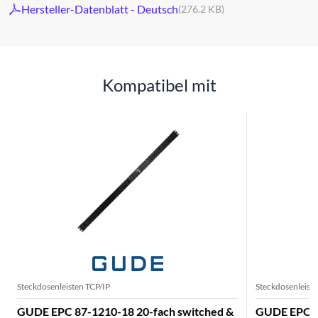
Hersteller-Datenblatt - Deutsch
(276.2 KB)
Kompatibel mit
Steckdosenleisten TCP/IP
Steckdosenleiste
GUDE EPC 87-1210-18 20-fach switched &
GUDE EPC 8