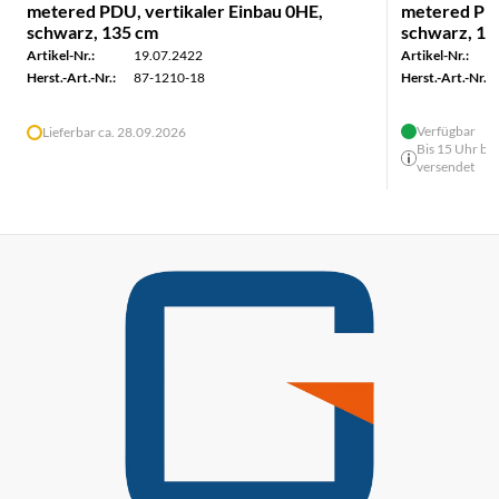
metered PDU, vertikaler Einbau 0HE,
metered PDU
schwarz, 135 cm
schwarz, 17
Artikel-Nr.:
19.07.2422
Artikel-Nr.:
Herst.-Art.-Nr.:
87-1210-18
Herst.-Art.-Nr.:
Verfügbar
Lieferbar ca. 28.09.2026
Bis 15 Uhr bes
versendet