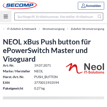
Anmelden
t
IT-Zubehör & Netzwerk
Stromversorgung
Zubehör Stromversorgung
NEOL xBus Push button für
ePowerSwitch Master und
Visoguard
Art.-Nr.
19.07.2071
Marke / Hersteller
NEOL
Herst.-Art.-Nr.
PUSH_BUTTON
EAN
3770011933594
Paketgewicht
0.27 kg