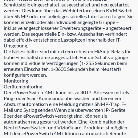
Schnittstelle eingeschaltet, ausgeschaltet und neu gestartet
werden. Dies kann über das Webinterface, einen KVM Switch,
über SNMP oder ein beliebiges serielles Interface erfolgen. Sie
können einzeln oder als individuell angelegte Gruppe –
inklusive angeschlossener Erweiterungsgeräte – angesteuert
werden. Das sequentielle Ein- bzw. Ausschalten verhindert
dabei effektiv entstehende Lastspitzen innerhalb der IT-
Umgebung.
Die Netzschalter sind mit extrem robusten HiAmp-Relais für
hohe Einschaltströme ausgestattet. Für die Schaltvorgänge
können individuelle Verzögerungen (1-255 Sekunden beim
erneuten Einschalten, 1-3600 Sekunden beim Neustart)
konfiguriert werden.
Monitoring
Gerätemonitoring
Der ePowerSwitch-4M+ kann bis zu 40 IP-Adressen mittels
Ping- oder Scan-Kommando überwachen und bei einem
Absturz automatisch eine Meldung mittels SNMP-Trap, E-
Mail und Syslog senden.Wenn die überwachten IP-Geräte
über den ePowerSwitch versorgt sind, können sie
automatisch neu gestartet werden. Eine Kombination der
Neol ePowerSwitch- und VizioGuard-Produkte ist möglich.
Mit dem ePowerSwitch 4M+ können automatisch Remote-