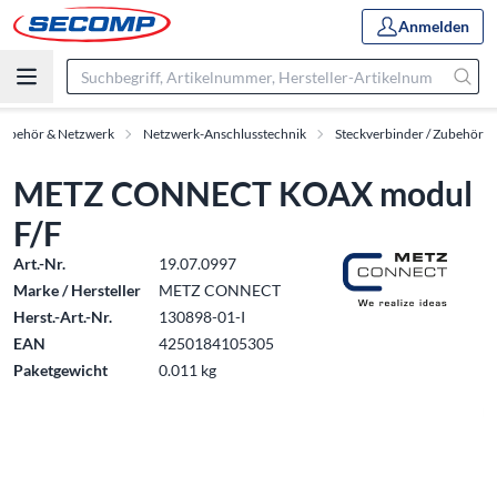
Anmelden
Zubehör & Netzwerk
Netzwerk-Anschlusstechnik
Steckverbinder / Zubehör
METZ CONNECT KOAX modul
F/F
Art.-Nr.
19.07.0997
Marke / Hersteller
METZ CONNECT
Herst.-Art.-Nr.
130898-01-I
EAN
4250184105305
Paketgewicht
0.011 kg