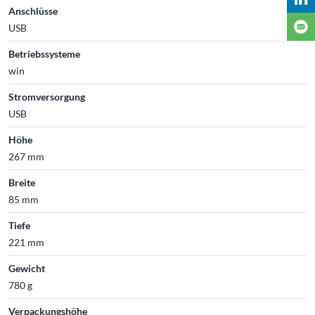
Anschlüsse
USB
Betriebssysteme
win
Stromversorgung
USB
Höhe
267 mm
Breite
85 mm
Tiefe
221 mm
Gewicht
780 g
Verpackungshöhe