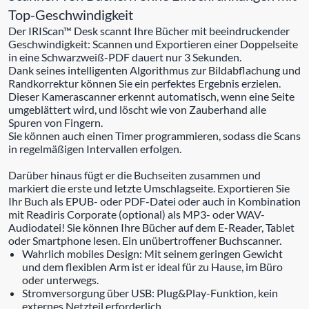
Top-Geschwindigkeit
Der IRIScan™ Desk scannt Ihre Bücher mit beeindruckender
Geschwindigkeit: Scannen und Exportieren einer Doppelseite
in eine Schwarzweiß-PDF dauert nur 3 Sekunden.
Dank seines intelligenten Algorithmus zur Bildabflachung und
Randkorrektur können Sie ein perfektes Ergebnis erzielen.
Dieser Kamerascanner erkennt automatisch, wenn eine Seite
umgeblättert wird, und löscht wie von Zauberhand alle
Spuren von Fingern.
Sie können auch einen Timer programmieren, sodass die Scans
in regelmäßigen Intervallen erfolgen.
Darüber hinaus fügt er die Buchseiten zusammen und
markiert die erste und letzte Umschlagseite. Exportieren Sie
Ihr Buch als EPUB- oder PDF-Datei oder auch in Kombination
mit Readiris Corporate (optional) als MP3- oder WAV-
Audiodatei! Sie können Ihre Bücher auf dem E-Reader, Tablet
oder Smartphone lesen. Ein unübertroffener Buchscanner.
Wahrlich mobiles Design: Mit seinem geringen Gewicht
und dem flexiblen Arm ist er ideal für zu Hause, im Büro
oder unterwegs.
Stromversorgung über USB: Plug&Play-Funktion, kein
externes Netzteil erforderlich.