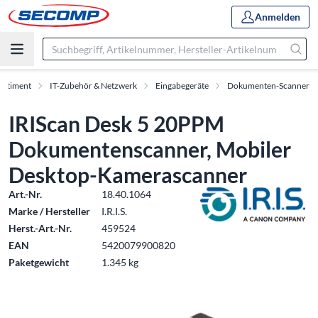
Anmelden
ortiment
IT-Zubehör & Netzwerk
Eingabegeräte
Dokumenten-Scanner
IRIScan Desk 5 20PPM
Dokumentenscanner, Mobiler
Desktop-Kamerascanner
Art.-Nr.
18.40.1064
Marke / Hersteller
I.R.I.S.
Herst.-Art.-Nr.
459524
EAN
5420079900820
Paketgewicht
1.345 kg