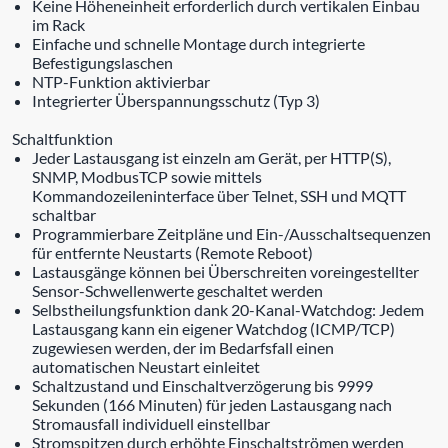
Keine Höheneinheit erforderlich durch vertikalen Einbau
im Rack
Einfache und schnelle Montage durch integrierte
Befestigungslaschen
NTP-Funktion aktivierbar
Integrierter Überspannungsschutz (Typ 3)
Schaltfunktion
Jeder Lastausgang ist einzeln am Gerät, per HTTP(S),
SNMP, ModbusTCP sowie mittels
Kommandozeileninterface über Telnet, SSH und MQTT
schaltbar
Programmierbare Zeitpläne und Ein-/Ausschaltsequenzen
für entfernte Neustarts (Remote Reboot)
Lastausgänge können bei Überschreiten voreingestellter
Sensor-Schwellenwerte geschaltet werden
Selbstheilungsfunktion dank 20-Kanal-Watchdog: Jedem
Lastausgang kann ein eigener Watchdog (ICMP/TCP)
zugewiesen werden, der im Bedarfsfall einen
automatischen Neustart einleitet
Schaltzustand und Einschaltverzögerung bis 9999
Sekunden (166 Minuten) für jeden Lastausgang nach
Stromausfall individuell einstellbar
Stromspitzen durch erhöhte Einschaltströmen werden