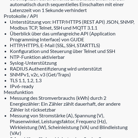
automatisch durch sequentielles Einschalten mit einer
Latenzzeit von 1 Sekunde verhindert
Protokolle / API
Unterstützung von: HTTP/HTTPS (REST API) JSON, SNMP,
Modbus TCP, Telnet, SSH und MQTT 3.1.1
Überblick über das umfangreiche API (Application
Programming Interface) von GUDE
HTTP/HTTPS, E-Mail (SSL, SSH, STARTTLS)
Konfiguration und Steuerung über Telnet und SSH
NTP-Funktion aktivierbar
Syslog-Unterstützung
RADIUS Authentifizierung wird unterstützt
SNMPv1, v2c, v3 (Get/Traps)
TLS 1.1, 1.2, 1.3
IPv6-ready
Messfunktion
Messung des Stromverbrauchs (kWh) durch 2
Energiezähler: Ein Zähler zählt dauerhaft, der andere
Zähler ist rücksetzbar
Messung von Stromstärke (A), Spannung (V),
Phasenwinkel, Leistungsfaktor, Frequenz (Hz),
Wirkleistung (W), Scheinleistung (VA) und Blindleistung
(VAr)