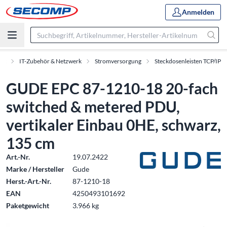
Anmelden
ent
IT-Zubehör & Netzwerk
Stromversorgung
Steckdosenleisten TCP/IP
GUDE EPC 87-1210-18 20-fach
switched & metered PDU,
vertikaler Einbau 0HE, schwarz,
135 cm
Art.-Nr.
19.07.2422
Marke / Hersteller
Gude
Herst.-Art.-Nr.
87-1210-18
EAN
4250493101692
Paketgewicht
3.966 kg