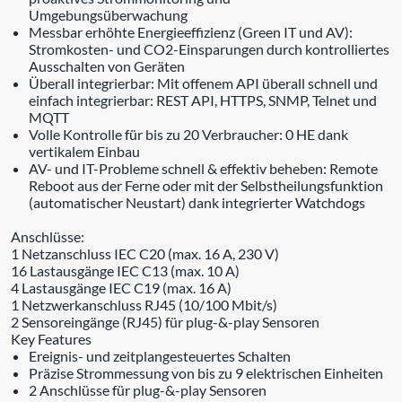
Umgebungsüberwachung
Messbar erhöhte Energieeffizienz (Green IT und AV):
Stromkosten- und CO2-Einsparungen durch kontrolliertes
Ausschalten von Geräten
Überall integrierbar: Mit offenem API überall schnell und
einfach integrierbar: REST API, HTTPS, SNMP, Telnet und
MQTT
Volle Kontrolle für bis zu 20 Verbraucher: 0 HE dank
vertikalem Einbau
AV- und IT-Probleme schnell & effektiv beheben: Remote
Reboot aus der Ferne oder mit der Selbstheilungsfunktion
(automatischer Neustart) dank integrierter Watchdogs
Anschlüsse:
1 Netzanschluss IEC C20 (max. 16 A, 230 V)
16 Lastausgänge IEC C13 (max. 10 A)
4 Lastausgänge IEC C19 (max. 16 A)
1 Netzwerkanschluss RJ45 (10/100 Mbit/s)
2 Sensoreingänge (RJ45) für plug-&-play Sensoren
Key Features
Ereignis- und zeitplangesteuertes Schalten
Präzise Strommessung von bis zu 9 elektrischen Einheiten
2 Anschlüsse für plug-&-play Sensoren