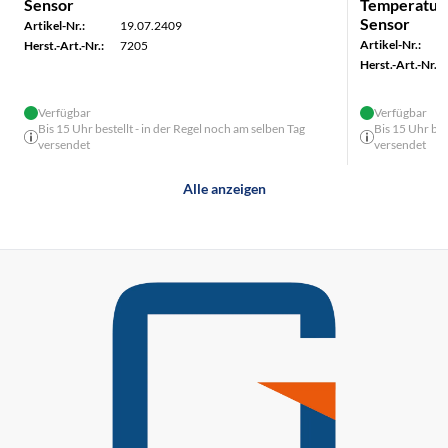
Sensor
Temperatur-
Sensor
Artikel-Nr.:
19.07.2409
Artikel-Nr.:
Herst.-Art.-Nr.:
7205
Herst.-Art.-Nr.:
Verfügbar
Verfügbar
Bis 15 Uhr bestellt - in der Regel noch am selben Tag
Bis 15 Uhr bes
versendet
versendet
Alle anzeigen