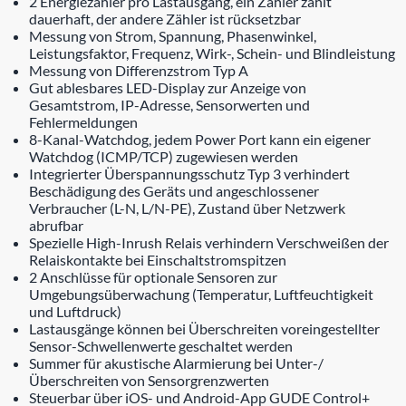
2 Energiezähler pro Lastausgang, ein Zähler zählt
dauerhaft, der andere Zähler ist rücksetzbar
Messung von Strom, Spannung, Phasenwinkel,
Leistungsfaktor, Frequenz, Wirk-, Schein- und Blindleistung
Messung von Differenzstrom Typ A
Gut ablesbares LED-Display zur Anzeige von
Gesamtstrom, IP-Adresse, Sensorwerten und
Fehlermeldungen
8-Kanal-Watchdog, jedem Power Port kann ein eigener
Watchdog (ICMP/TCP) zugewiesen werden
Integrierter Überspannungsschutz Typ 3 verhindert
Beschädigung des Geräts und angeschlossener
Verbraucher (L-N, L/N-PE), Zustand über Netzwerk
abrufbar
Spezielle High-Inrush Relais verhindern Verschweißen der
Relaiskontakte bei Einschaltstromspitzen
2 Anschlüsse für optionale Sensoren zur
Umgebungsüberwachung (Temperatur, Luftfeuchtigkeit
und Luftdruck)
Lastausgänge können bei Überschreiten voreingestellter
Sensor-Schwellenwerte geschaltet werden
Summer für akustische Alarmierung bei Unter-/
Überschreiten von Sensorgrenzwerten
Steuerbar über iOS- und Android-App GUDE Control+