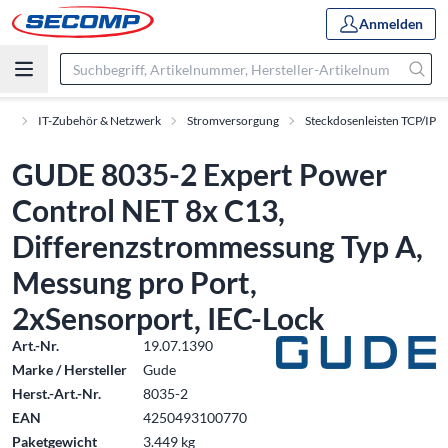
Anmelden
ent
IT-Zubehör & Netzwerk
Stromversorgung
Steckdosenleisten TCP/IP
GUDE 8035-2 Expert Power
Control NET 8x C13,
Differenzstrommessung Typ A,
Messung pro Port,
2xSensorport, IEC-Lock
Art.-Nr.
19.07.1390
Marke / Hersteller
Gude
Herst.-Art.-Nr.
8035-2
EAN
4250493100770
Paketgewicht
3.449 kg