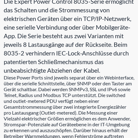
Die Expert Power Control 8035-Serie ermöglicht
das Schalten und die Strommessung von
elektrischen Geräten über ein TCP/IP-Netzwerk,
eine serielle Verbindung oder über Mobilgeräte-
App. Die Serie besteht aus zwei Varianten mit
jeweils 8 Lastausgänge auf der Rückseite. Beim
8035-2 verhindern IEC-Lock-Anschlüsse durch
patentierten Schließmechanismus das
unbeabsichtigte Abziehen der Kabel.
Diese Power Ports sind jeweils separat über ein Webinterface,
über die serielle Schnittstelle, über SNMP oder den Taster am
Gerät schaltbar. Dabei werden SNMPv3, SSL und IPv6 sowie
Telnet, Radius und Modbus TCP unterstützt. Die switched
und outlet-metered PDU verfügt neben einer
Gesamtstrommessung über zwei integrierte Energiezähler
pro Lastausgang (Outlet-metered). Die Messung einer
Vielzahl elektrischer Größen ermöglichen es dem Anwender,
Stromspar-Potenziale auf Geräteebene in der IT-Umgebung
zu erkennen und auszuschöpfen. Darüber hinaus erhält der
Betreiber Warnmeldungen, wenn Fehlerströme auftreten