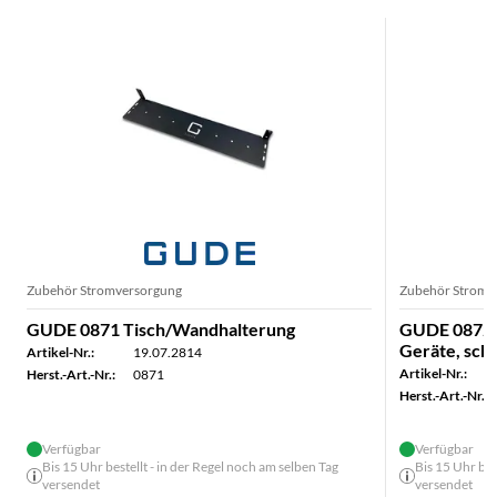
Zubehör Stromversorgung
Zubehör Stromv
GUDE 0871 Tisch/Wandhalterung
GUDE 0872 K
Geräte, sch
Artikel-Nr.:
19.07.2814
Artikel-Nr.:
Herst.-Art.-Nr.:
0871
Herst.-Art.-Nr.:
Verfügbar
Verfügbar
Bis 15 Uhr bestellt - in der Regel noch am selben Tag
Bis 15 Uhr bes
versendet
versendet