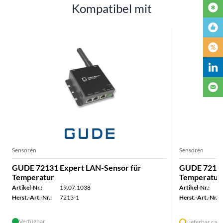
Kompatibel mit
Sensoren
Sensoren
GUDE 72131 Expert LAN-Sensor für
GUDE 72132
Temperatur
Temperatur 
Artikel-Nr.:
19.07.1038
Artikel-Nr.:
Herst.-Art.-Nr.:
7213-1
Herst.-Art.-Nr.:
Verfügbar
Lieferbar ca.