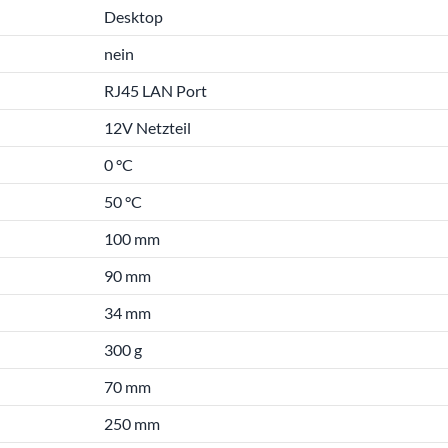
Desktop
nein
RJ45 LAN Port
12V Netzteil
0 °C
50 °C
100 mm
90 mm
34 mm
300 g
70 mm
250 mm