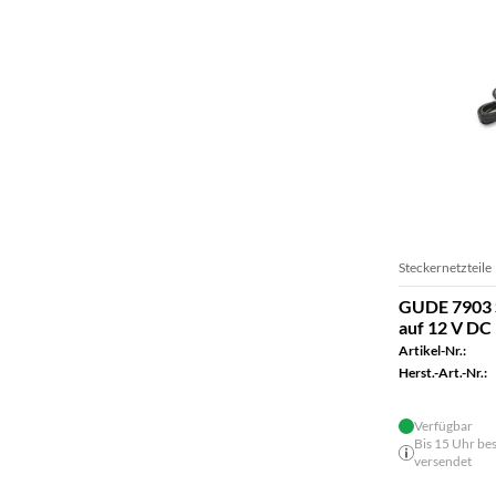
Steckernetzteile
GUDE 7903 S
auf 12 V DC
Artikel-Nr.:
Herst.-Art.-Nr.:
Verfügbar
Bis 15 Uhr bes
versendet