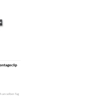
ntageclip
och am selben Tag