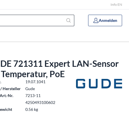
Info EN
Anmelden
DE 721311 Expert LAN-Sensor
 Temperatur, PoE
.
19.07.1041
/ Hersteller
Gude
Art.-Nr.
7213-11
4250493100602
ewicht
0.56 kg