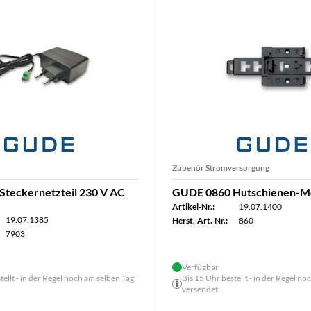
Zubehör Stromversorgung
teckernetzteil 230 V AC
GUDE 0860 Hutschienen-Mo
Artikel-Nr.:
19.07.1400
19.07.1385
Herst.-Art.-Nr.:
860
7903
Verfügbar
tellt - in der Regel noch am selben Tag
Bis 15 Uhr bestellt - in der Regel n
versendet