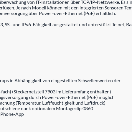
rwachung von IT-Installationen über TCP/IP-Netzwerke. Es sind dr
fügen. Je nach Modell können mit den integrierten Sensoren Tem
tromversorgung über Power-over-Ethernet (PoE) erhältlich.
3, SSL und IPv6-Fähigkeit ausgestattet und unterstützt Telnet, 
aps in Abhängigkeit von eingestellten Schwellenwerten der
-fach) (Steckernetzteil 7903 im Lieferumfang enthalten)
ngsversorgung durch Power-over-Ethernet (PoE) möglich
chung (Temperatur, Luftfeuchtigkeit und Luftdruck)
 Hutschiene dank optionalem Montageclip 0860
 iPhone-App