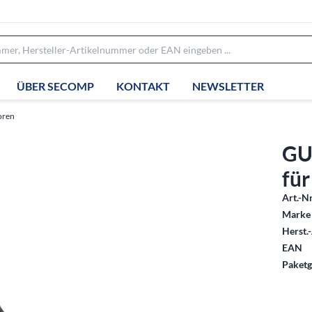
ÜBER SECOMP
KONTAKT
NEWSLETTER
oren
GU
für
Art.-Nr
Marke 
Herst.-
EAN
Paketg