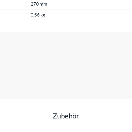
270 mm
0.56 kg
Zubehör