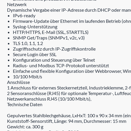
Netzwerk
Dynamische Vergabe einer IP-Adresse durch DHCP oder manue
IPv6-ready
Firmware-Update über Ethernet im laufenden Betrieb (ohn
Syslog-Unterstützung
HTTP/HTTPS, E-Mail (SSL, STARTTLS)
SNMP Get/Traps (SNMPv1, v2c, v3)
TLS 1.0, 1.1, 1.2
Zugriffsschutz durch IP-Zugriffskontrolle
Secure Login über SSL
Konfiguration und Steuerung über Telnet
Radius- und Modbus TCP-Protokoll unterstützt
Einfache und flexible Konfiguration über Webbrowser, W
10/100 Mbit/s
Anschlüsse
1 Anschluss für externes Steckernetzteil, Industrieklemme, 2-
2 Sensoranschlüsse (RJ45) für optionale Temperatur-, Luftfeu
Netzwerkanschluss RJ45 (10/100 Mbit/s),
Technische Daten
Gepulvertes Stahlblechgehäuse, LxHxT: 100 x 90 x 34 mm (eins
Kunststoff-Sensorstift, Länge: 94 mm, Durchmesser: 15 mm
Gewicht: ca. 300 g