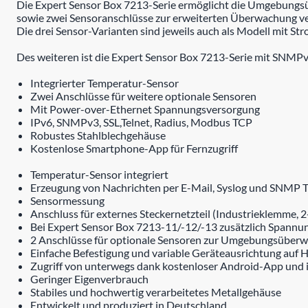
Die Expert Sensor Box 7213-Serie ermöglicht die Umgebungsübe
sowie zwei Sensoranschlüsse zur erweiterten Überwachung ver
Die drei Sensor-Varianten sind jeweils auch als Modell mit S
Des weiteren ist die Expert Sensor Box 7213-Serie mit SNMPv
Integrierter Temperatur-Sensor
Zwei Anschlüsse für weitere optionale Sensoren
Mit Power-over-Ethernet Spannungsversorgung
IPv6, SNMPv3, SSL,Telnet, Radius, Modbus TCP
Robustes Stahlblechgehäuse
Kostenlose Smartphone-App für Fernzugriff
Temperatur-Sensor integriert
Erzeugung von Nachrichten per E-Mail, Syslog und SNMP Tr
Sensormessung
Anschluss für externes Steckernetzteil (Industrieklemme, 2
Bei Expert Sensor Box 7213-11/-12/-13 zusätzlich Spannu
2 Anschlüsse für optionale Sensoren zur Umgebungsüberwa
Einfache Befestigung und variable Geräteausrichtung auf
Zugriff von unterwegs dank kostenloser Android-App und
Geringer Eigenverbrauch
Stabiles und hochwertig verarbeitetes Metallgehäuse
Entwickelt und produziert in Deutschland