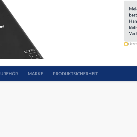
Meld
best
Han
Beh
Ver
Liefe
ZUBEHÖR
MARKE
PRODUKTSICHERHEIT