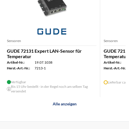
Sensoren
Sensoren
GUDE 72131 Expert LAN-Sensor für
GUDE 72132
Temperatur
Temperatur 
Artikel-Nr.:
19.07.1038
Artikel-Nr.:
Herst.-Art.-Nr.:
7213-1
Herst.-Art.-Nr.:
Verfügbar
Lieferbar ca.
Bis 15 Uhr bestellt - in der Regel noch am selben Tag
versendet
Alle anzeigen