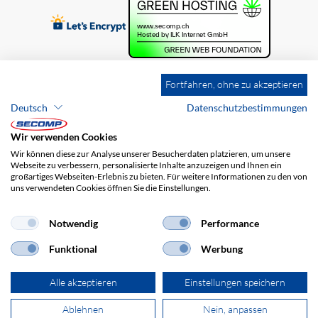
Fortfahren, ohne zu akzeptieren
Deutsch
Datenschutzbestimmungen
Wir verwenden Cookies
Wir können diese zur Analyse unserer Besucherdaten platzieren, um unsere
Webseite zu verbessern, personalisierte Inhalte anzuzeigen und Ihnen ein
großartiges Webseiten-Erlebnis zu bieten. Für weitere Informationen zu den von
uns verwendeten Cookies öffnen Sie die Einstellungen.
Brands
Impressum
AGB
Haftungsausschluss
Datenschutz
Versandkosten
Notwendig
Performance
Funktional
Werbung
Alle akzeptieren
Einstellungen speichern
Ablehnen
Nein, anpassen
© 2026 SECOMP AG. Alle Rechte vorbehalten.