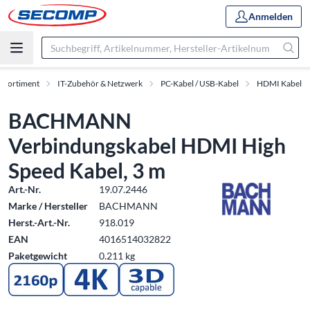
Anmelden
Sortiment
IT-Zubehör & Netzwerk
PC-Kabel / USB-Kabel
HDMI Kabel
BACHMANN
Verbindungskabel HDMI High
Speed Kabel, 3 m
Art.-Nr.
19.07.2446
Marke / Hersteller
BACHMANN
Herst.-Art.-Nr.
918.019
EAN
4016514032822
Paketgewicht
0.211 kg