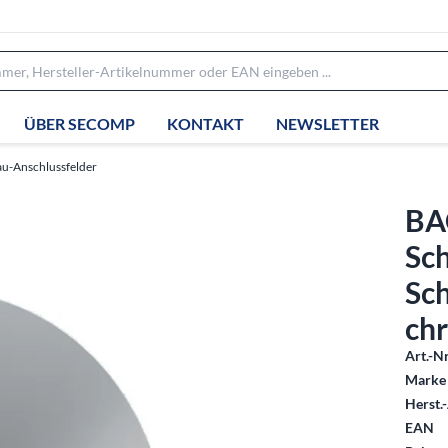
ÜBER SECOMP
KONTAKT
NEWSLETTER
au-Anschlussfelder
BA
Sc
Sc
ch
Art.-Nr
Marke 
Herst.-
EAN