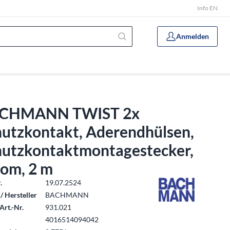
Info EN
Anmelden
CHMANN TWIST 2x
hutzkontakt, Aderendhülsen,
hutzkontaktmontagestecker,
rom, 2 m
.
19.07.2524
/ Hersteller
BACHMANN
Art.-Nr.
931.021
4016514094042