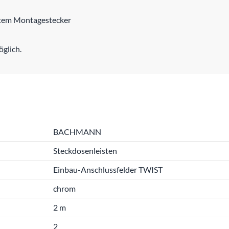
gtem Montagestecker
glich.
BACHMANN
Steckdosenleisten
Einbau-Anschlussfelder TWIST
chrom
2 m
2