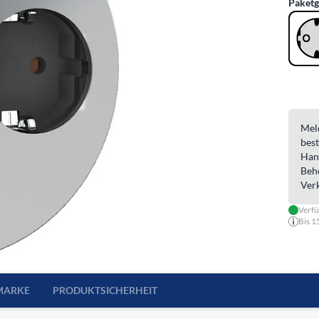
Paketg
Meld
best
Han
Beh
Ver
Verf
Bis 1
MARKE
PRODUKTSICHERHEIT