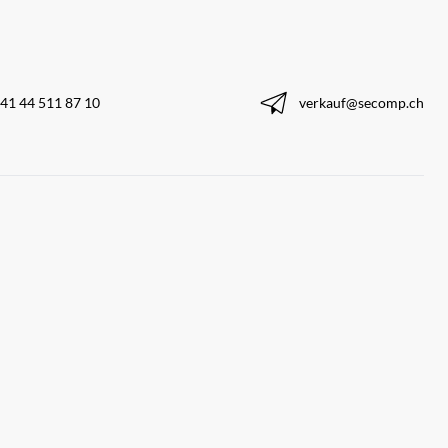
41 44 511 87 10
verkauf@secomp.ch