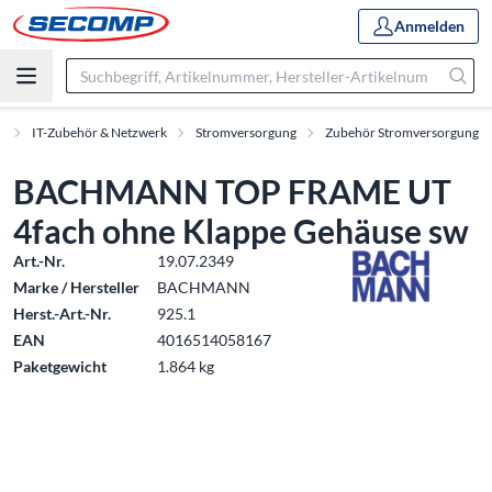
Anmelden
t
IT-Zubehör & Netzwerk
Stromversorgung
Zubehör Stromversorgung
BACHMANN TOP FRAME UT
4fach ohne Klappe Gehäuse sw
Art.-Nr.
19.07.2349
Marke / Hersteller
BACHMANN
Herst.-Art.-Nr.
925.1
EAN
4016514058167
Paketgewicht
1.864 kg