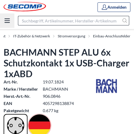
Anmelden
ment
IT-Zubehör & Netzwerk
Stromversorgung
Einbau-Anschlussfelder
BACHMANN STEP ALU 6x
Schutzkontakt 1x USB-Charger
1xABD
Art.-Nr.
19.07.1824
Marke / Hersteller
BACHMANN
Herst.-Art.-Nr.
906.0846
EAN
4057298138874
Paketgewicht
0.677 kg