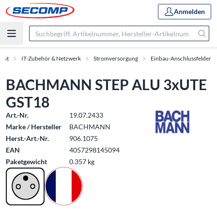
Anmelden
ment
IT-Zubehör & Netzwerk
Stromversorgung
Einbau-Anschlussfelder
BACHMANN STEP ALU 3xUTE
GST18
Art.-Nr.
19.07.2433
Marke / Hersteller
BACHMANN
Herst.-Art.-Nr.
906.1075
EAN
4057298145094
Paketgewicht
0.357 kg