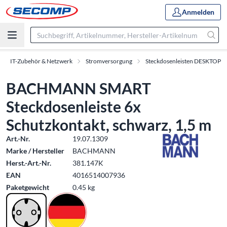
Anmelden
IT-Zubehör & Netzwerk
Stromversorgung
Steckdosenleisten DESKTOP
BACHMANN SMART
Steckdosenleiste 6x
Schutzkontakt, schwarz, 1,5 m
Art.-Nr.
19.07.1309
Marke / Hersteller
BACHMANN
Herst.-Art.-Nr.
381.147K
EAN
4016514007936
Paketgewicht
0.45 kg