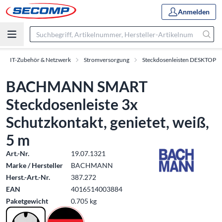
Anmelden
IT-Zubehör & Netzwerk
Stromversorgung
Steckdosenleisten DESKTOP
BACHMANN SMART
Steckdosenleiste 3x
Schutzkontakt, genietet, weiß,
5 m
Art.-Nr.
19.07.1321
Marke / Hersteller
BACHMANN
Herst.-Art.-Nr.
387.272
EAN
4016514003884
Paketgewicht
0.705 kg