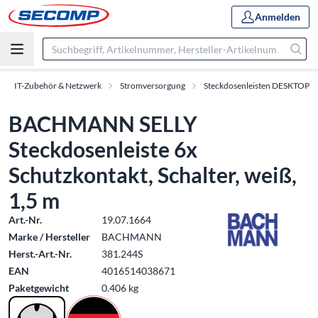
Anmelden
IT-Zubehör & Netzwerk
Stromversorgung
Steckdosenleisten DESKTOP
BACHMANN SELLY
Steckdosenleiste 6x
Schutzkontakt, Schalter, weiß,
1,5 m
Art.-Nr.
19.07.1664
Marke / Hersteller
BACHMANN
Herst.-Art.-Nr.
381.244S
EAN
4016514038671
Paketgewicht
0.406 kg