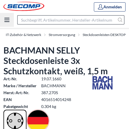
Anmelden
IT-Zubehör & Netzwerk
Stromversorgung
Steckdosenleisten DESKTOP
BACHMANN SELLY
Steckdosenleiste 3x
Schutzkontakt, weiß, 1,5 m
Art.-Nr.
19.07.1660
Marke / Hersteller
BACHMANN
Herst.-Art.-Nr.
387.270S
EAN
4016514014248
Paketgewicht
0.304 kg