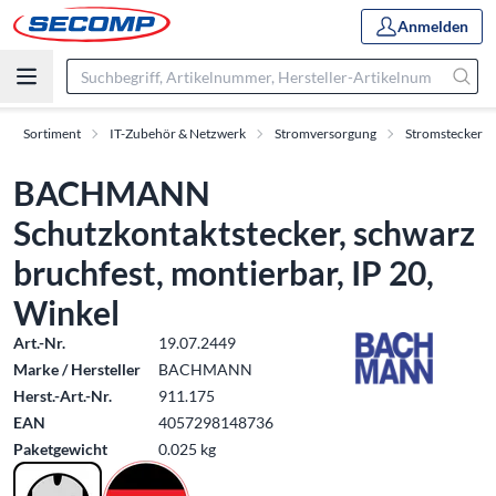
Anmelden
Sortiment
IT-Zubehör & Netzwerk
Stromversorgung
Stromstecker
BACHMANN
Schutzkontaktstecker, schwarz
bruchfest, montierbar, IP 20,
Winkel
Art.-Nr.
19.07.2449
Marke / Hersteller
BACHMANN
Herst.-Art.-Nr.
911.175
EAN
4057298148736
Paketgewicht
0.025 kg