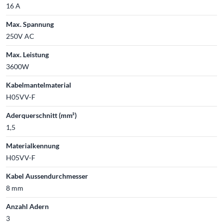
16 A
Max. Spannung
250V AC
Max. Leistung
3600W
Kabelmantelmaterial
H05VV-F
Aderquerschnitt (mm²)
1,5
Materialkennung
H05VV-F
Kabel Aussendurchmesser
8 mm
Anzahl Adern
3