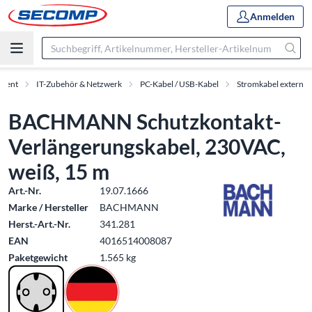
Anmelden
iment
IT-Zubehör & Netzwerk
PC-Kabel / USB-Kabel
Stromkabel extern
BACHMANN Schutzkontakt-
Verlängerungskabel, 230VAC,
weiß, 15 m
Art.-Nr.
19.07.1666
Marke / Hersteller
BACHMANN
Herst.-Art.-Nr.
341.281
EAN
4016514008087
Paketgewicht
1.565 kg