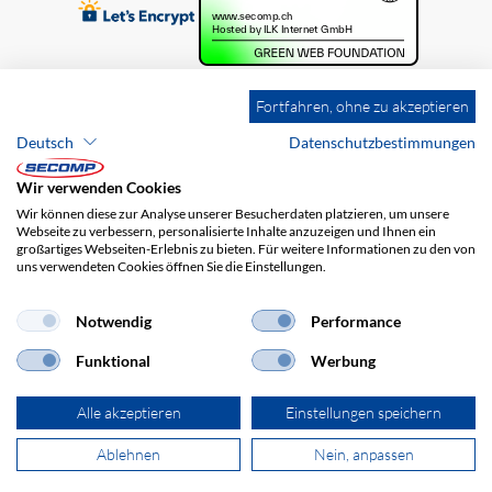
Fortfahren, ohne zu akzeptieren
Deutsch
Datenschutzbestimmungen
Wir verwenden Cookies
Wir können diese zur Analyse unserer Besucherdaten platzieren, um unsere
Webseite zu verbessern, personalisierte Inhalte anzuzeigen und Ihnen ein
großartiges Webseiten-Erlebnis zu bieten. Für weitere Informationen zu den von
uns verwendeten Cookies öffnen Sie die Einstellungen.
Brands
Impressum
AGB
Haftungsausschluss
Datenschutz
Versandkosten
Notwendig
Performance
Funktional
Werbung
Alle akzeptieren
Einstellungen speichern
Ablehnen
Nein, anpassen
© 2026 SECOMP AG. Alle Rechte vorbehalten.
powered by polynorm