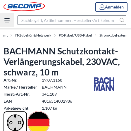
Anmelden
iment
IT-Zubehör & Netzwerk
PC-Kabel / USB-Kabel
Stromkabel extern
BACHMANN Schutzkontakt-
Verlängerungskabel, 230VAC,
schwarz, 10 m
Art.-Nr.
19.07.1168
Marke / Hersteller
BACHMANN
Herst.-Art.-Nr.
341.189
EAN
4016514002986
Paketgewicht
1.107 kg