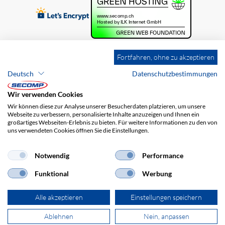
Fortfahren, ohne zu akzeptieren
Deutsch
Datenschutzbestimmungen
Wir verwenden Cookies
Wir können diese zur Analyse unserer Besucherdaten platzieren, um unsere
Webseite zu verbessern, personalisierte Inhalte anzuzeigen und Ihnen ein
großartiges Webseiten-Erlebnis zu bieten. Für weitere Informationen zu den von
uns verwendeten Cookies öffnen Sie die Einstellungen.
Brands
Impressum
AGB
Haftungsausschluss
Datenschutz
Versandkosten
Notwendig
Performance
Funktional
Werbung
Alle akzeptieren
Einstellungen speichern
Ablehnen
Nein, anpassen
© 2026 SECOMP AG. Alle Rechte vorbehalten.