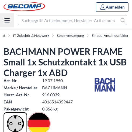
Anmelden
ment
IT-Zubehör & Netzwerk
Stromversorgung
Einbau-Anschlussfelder
BACHMANN POWER FRAME
Small 1x Schutzkontakt 1x USB
Charger 1x ABD
Art.-Nr.
19.07.1950
Marke / Hersteller
BACHMANN
Herst.-Art.-Nr.
916.0039
EAN
4016514059447
Paketgewicht
0.366 kg