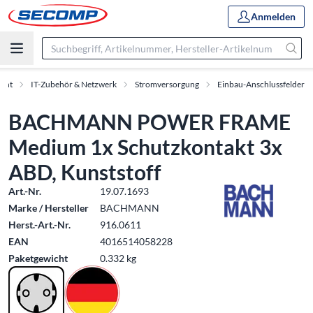
Anmelden
ment
IT-Zubehör & Netzwerk
Stromversorgung
Einbau-Anschlussfelder
BACHMANN POWER FRAME
Medium 1x Schutzkontakt 3x
ABD, Kunststoff
Art.-Nr.
19.07.1693
Marke / Hersteller
BACHMANN
Herst.-Art.-Nr.
916.0611
EAN
4016514058228
Paketgewicht
0.332 kg