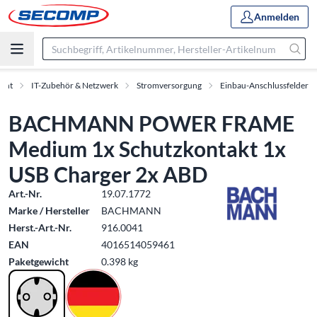
Anmelden
ment
IT-Zubehör & Netzwerk
Stromversorgung
Einbau-Anschlussfelder
BACHMANN POWER FRAME
Medium 1x Schutzkontakt 1x
USB Charger 2x ABD
Art.-Nr.
19.07.1772
Marke / Hersteller
BACHMANN
Herst.-Art.-Nr.
916.0041
EAN
4016514059461
Paketgewicht
0.398 kg