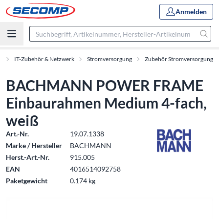
Anmelden
t
IT-Zubehör & Netzwerk
Stromversorgung
Zubehör Stromversorgung
BACHMANN POWER FRAME
Einbaurahmen Medium 4-fach,
weiß
Art.-Nr.
19.07.1338
Marke / Hersteller
BACHMANN
Herst.-Art.-Nr.
915.005
EAN
4016514092758
Paketgewicht
0.174 kg