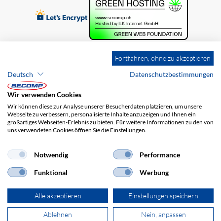
Fortfahren, ohne zu akzeptieren
Deutsch
Datenschutzbestimmungen
Wir verwenden Cookies
Wir können diese zur Analyse unserer Besucherdaten platzieren, um unsere
Webseite zu verbessern, personalisierte Inhalte anzuzeigen und Ihnen ein
großartiges Webseiten-Erlebnis zu bieten. Für weitere Informationen zu den von
uns verwendeten Cookies öffnen Sie die Einstellungen.
Brands
Impressum
AGB
Haftungsausschluss
Datenschutz
Versandkosten
Notwendig
Performance
Funktional
Werbung
Alle akzeptieren
Einstellungen speichern
Ablehnen
Nein, anpassen
© 2026 SECOMP AG. Alle Rechte vorbehalten.