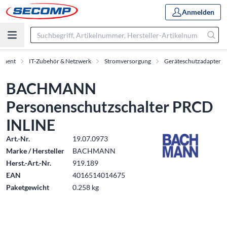
Anmelden
timent
IT-Zubehör & Netzwerk
Stromversorgung
Geräteschutzadapter
BACHMANN
Personenschutzschalter PRCD
INLINE
Art.-Nr.
19.07.0973
Marke / Hersteller
BACHMANN
Herst.-Art.-Nr.
919.189
EAN
4016514014675
Paketgewicht
0.258 kg