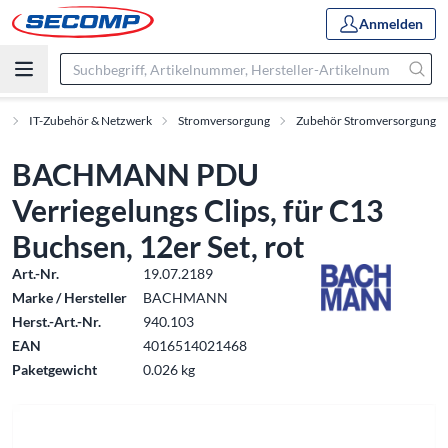
Anmelden
t
IT-Zubehör & Netzwerk
Stromversorgung
Zubehör Stromversorgung
BACHMANN PDU
Verriegelungs Clips, für C13
Buchsen, 12er Set, rot
Art.-Nr.
19.07.2189
Marke / Hersteller
BACHMANN
Herst.-Art.-Nr.
940.103
EAN
4016514021468
Paketgewicht
0.026 kg