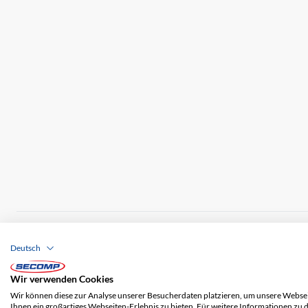
Brands
Impressum
AGB
Haftungsausschl
Deutsch
Versandkosten
Wir verwenden Cookies
Wir können diese zur Analyse unserer Besucherdaten platzieren, um unsere Webseit
Ihnen ein großartiges Webseiten-Erlebnis zu bieten. Für weitere Informationen zu 