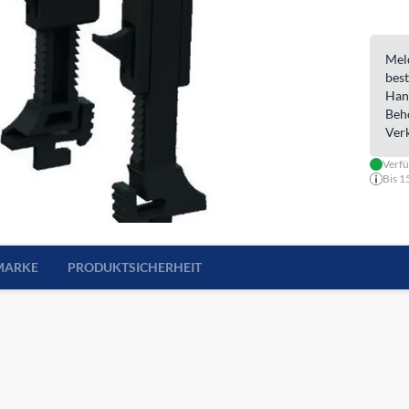
Meld
best
Han
Beh
Ver
Verf
Bis 1
MARKE
PRODUKTSICHERHEIT