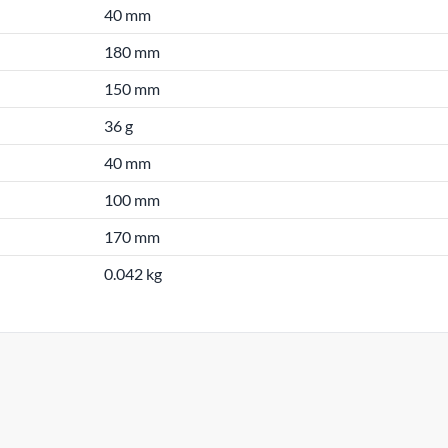
40 mm
180 mm
150 mm
36 g
40 mm
100 mm
170 mm
0.042 kg