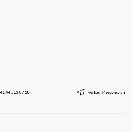
41 44 511 87 10
verkauf@secomp.ch