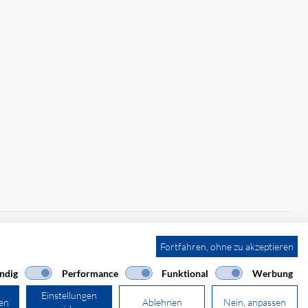
Fortfahren, ohne zu akzeptieren
ndig
Performance
Funktional
Werbung
Einstellungen
ren
Ablehnen
Nein, anpassen