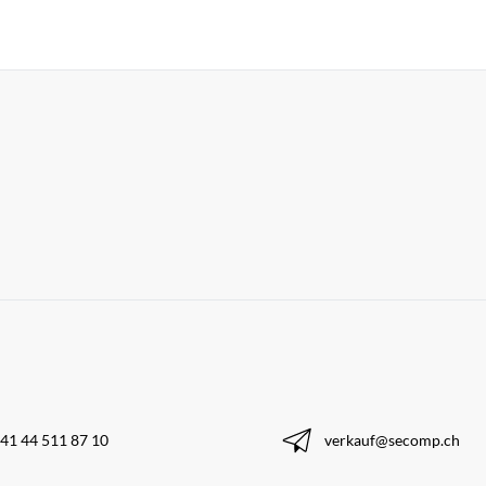
41 44 511 87 10
verkauf@secomp.ch