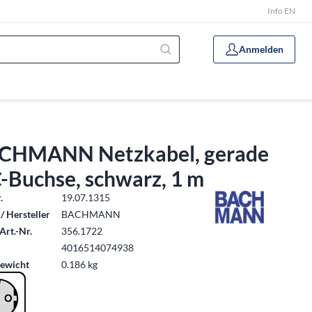
Info EN
Anmelden
CHMANN Netzkabel, gerade
-Buchse, schwarz, 1 m
.
19.07.1315
/ Hersteller
BACHMANN
Art.-Nr.
356.1722
4016514074938
ewicht
0.186 kg