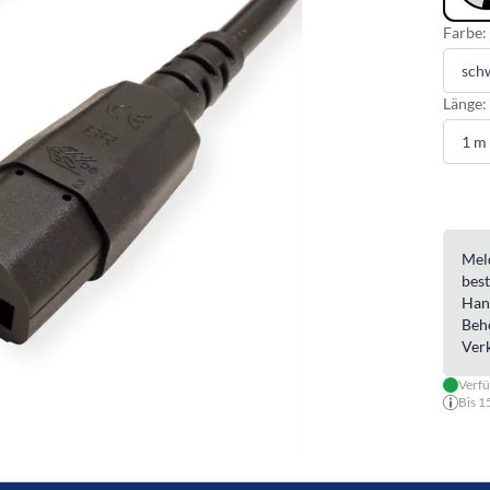
Farbe:
Länge:
Meld
best
Han
Beh
Ver
Verf
Bis 1