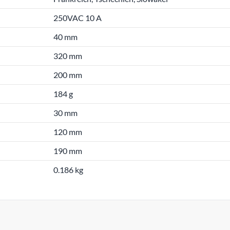
250VAC 10 A
40 mm
320 mm
200 mm
184 g
30 mm
120 mm
190 mm
0.186 kg