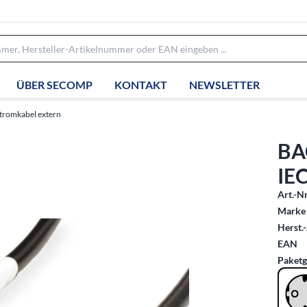
ÜBER SECOMP
KONTAKT
NEWSLETTER
tromkabel extern
BA
IEC
Art.-Nr
Marke 
Herst.-
EAN
Paketg