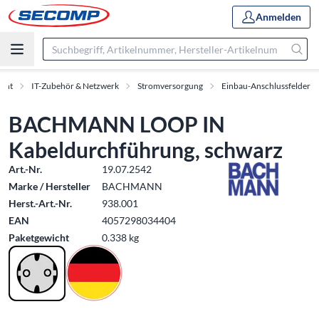
Anmelden
ment
IT-Zubehör & Netzwerk
Stromversorgung
Einbau-Anschlussfelder
BACHMANN LOOP IN
Kabeldurchführung, schwarz
Art.-Nr.
19.07.2542
Marke / Hersteller
BACHMANN
Herst.-Art.-Nr.
938.001
EAN
4057298034404
Paketgewicht
0.338 kg