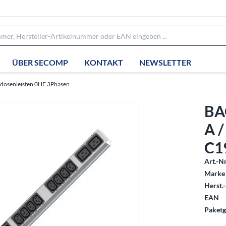
ÜBER SECOMP
KONTAKT
NEWSLETTER
kdosenleisten 0HE 3Phasen
BA
A /
C1
Art.-Nr
Marke 
Herst.-
EAN
Paketg