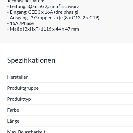
Technische Daten:
- Leitung: 3,0m 5G2,5 mm², schwarz
- Eingang: CEE 3 x 16A (dreiphasig)
- Ausgang : 3 Gruppen zu je (8 x C13; 2 x C19)
- 16A /Phase
- Maße (BxHxT) 1116 x 44 x 47 mm
Spezifikationen
Hersteller
Produktgruppe
Produkttyp
Farbe
Länge
Max. Belastbarkeit