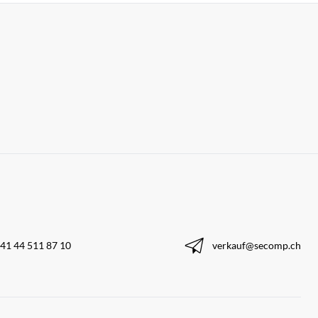
41 44 511 87 10
verkauf@secomp.ch