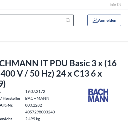
Info EN
Anmelden
CHMANN IT PDU Basic 3 x (16
 400 V / 50 Hz) 24 x C13 6 x
9)
.
19.07.2172
/ Hersteller
BACHMANN
Art.-Nr.
800.2282
4057298003240
ewicht
2.499 kg