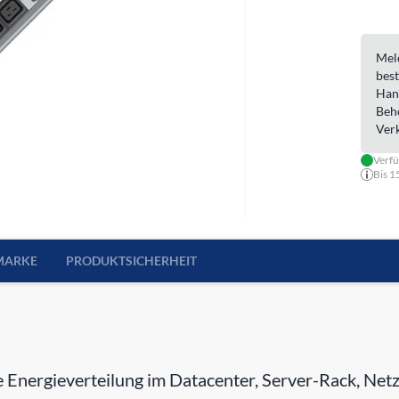
Meld
best
Han
Beh
Ver
Verf
Bis 1
MARKE
PRODUKTSICHERHEIT
te Energieverteilung im Datacenter, Server-Rack, Ne