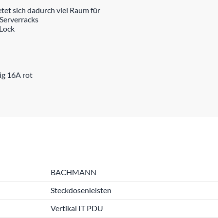
et sich dadurch viel Raum für
Serverracks
 Lock
g 16A rot
BACHMANN
Steckdosenleisten
Vertikal IT PDU