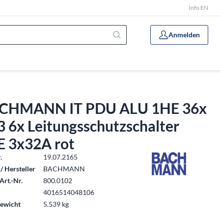
Info EN
Anmelden
CHMANN IT PDU ALU 1HE 36x
 6x Leitungsschutzschalter
E 3x32A rot
.
19.07.2165
/ Hersteller
BACHMANN
Art.-Nr.
800.0102
4016514048106
ewicht
5.539 kg