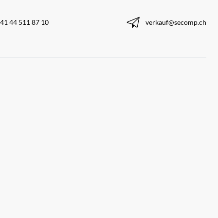
41 44 511 87 10
verkauf@secomp.ch