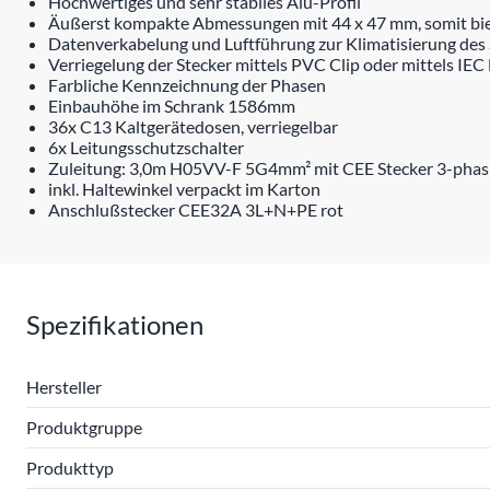
Hochwertiges und sehr stabiles Alu-Profil
Äußerst kompakte Abmessungen mit 44 x 47 mm, somit biet
Datenverkabelung und Luftführung zur Klimatisierung des 
Verriegelung der Stecker mittels PVC Clip oder mittels IEC
Farbliche Kennzeichnung der Phasen
Einbauhöhe im Schrank 1586mm
36x C13 Kaltgerätedosen, verriegelbar
6x Leitungsschutzschalter
Zuleitung: 3,0m H05VV-F 5G4mm² mit CEE Stecker 3-phasi
inkl. Haltewinkel verpackt im Karton
Anschlußstecker CEE32A 3L+N+PE rot
Spezifikationen
Hersteller
Produktgruppe
Produkttyp