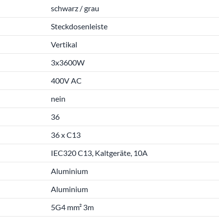
schwarz / grau
Steckdosenleiste
Vertikal
3x3600W
400V AC
nein
36
36 x C13
IEC320 C13, Kaltgeräte, 10A
Aluminium
Aluminium
5G4 mm² 3m