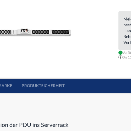
Meld
best
Han
Beh
Ver
Verf
Bis 1
MARKE
PRODUKTSICHERHEIT
ion der PDU ins Serverrack